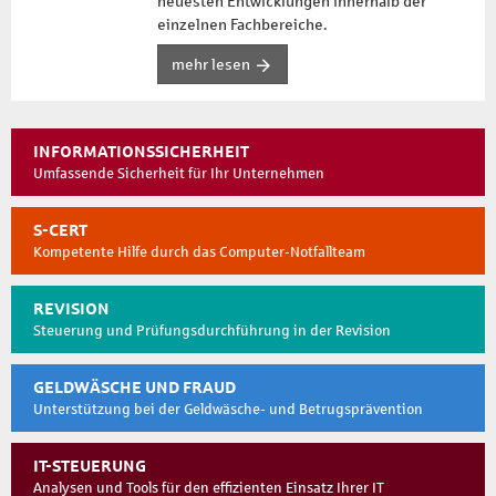
neuesten Entwicklungen innerhalb der
einzelnen Fachbereiche.
mehr lesen
INFORMATIONSSICHERHEIT
Umfassende Sicherheit für Ihr Unternehmen
S-CERT
Kompetente Hilfe durch das Computer-Notfallteam
REVISION
Steuerung und Prüfungsdurchführung in der Revision
GELDWÄSCHE UND FRAUD
Unterstützung bei der Geldwäsche- und Betrugsprävention
IT-STEUERUNG
Analysen und Tools für den effizienten Einsatz Ihrer IT